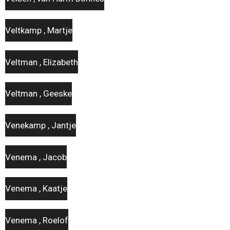
Veltkamp , Martje
Veltman , Elizabeth
Veltman , Geeske
Venekamp , Jantje
Venema , Jacob
Venema , Kaatje
Venema , Roelof