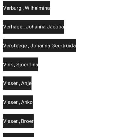
Verburg , Wilhelmina
Verhage , Johanna Jacoba
Versteege , Johanna Geertruida
Vink , Sjoerdina
Visser , Anje
Visser , Anko
Visser , Broer