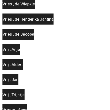
Vries , de Wiepkje
Vries , de Henderika Jantina
Vries , de Jacoba
Vrij , Anje
Vrij , Aldert
Vrij , Jan
Vrij , Trijntje
Vroom , Anne