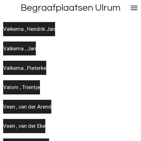
Begraafplaatsen Ulrum
Ga
direct
naar
Valkema , Hendrik Jan
de
hoofdinhoud
Valkema , Jan
Valkema , Pieterke
Valom , Trientje
Veen , van der Arend
Veen , van der Eke