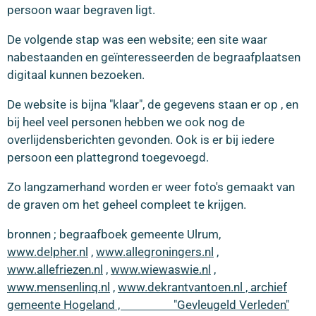
persoon waar begraven ligt.
De volgende stap was een website; een site waar
nabestaanden en geïnteresseerden de begraafplaatsen
digitaal kunnen bezoeken.
De website is bijna "klaar", de gegevens staan er op , en
bij heel veel personen hebben we ook nog de
overlijdensberichten gevonden. Ook is er bij iedere
persoon een plattegrond toegevoegd.
Zo langzamerhand worden er weer foto's gemaakt van
de graven om het geheel compleet te krijgen.
bronnen ; begraafboek gemeente Ulrum,
www.delpher.nl
,
www.allegroningers.nl
,
www.allefriezen.nl
,
www.wiewaswie.nl
,
www.mensenlinq.nl
,
www.dekrantvantoen.nl , archief
gemeente Hogeland , "Gevleugeld Verleden"