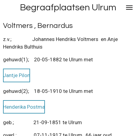
Begraafplaatsen Ulrum
Ga
direct
naar
Voltmers , Bernardus
de
hoofdinhoud
z.v.; Johannes Hendriks Voltmers en Anje
Hendriks Bulthuis
gehuwd(1); 20-05-1882 te Ulrum met
Jantje Pilon
gehuwd(2); 18-05-1910 te Ulrum met
Henderika Postma
geb.; 21-09-1851 te Ulrum
overl.; 07-11-1917 te Ulrum , 66 jaar oud