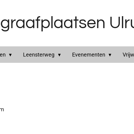
graafplaatsen Ul
ren
Leensterweg
Evenementen
Vrijw
um