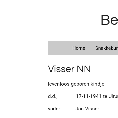
Ga
direct
Be
naar
de
hoofdinhoud
Home
Snakkebu
Visser NN
levenloos geboren kindje
d.d.; 17-11-1941 te Ulr
vader ; Jan Visser