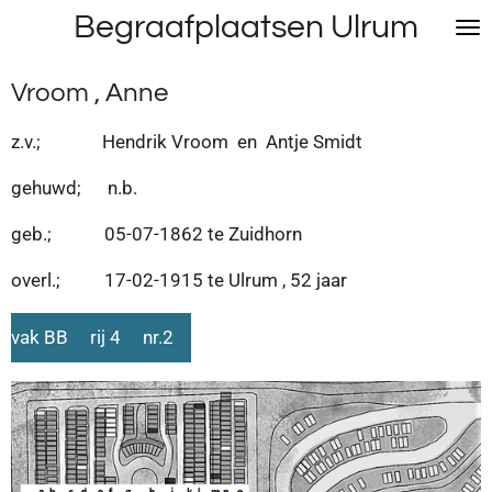
Begraafplaatsen Ulrum
Ga
direct
naar
Vroom , Anne
de
hoofdinhoud
z.v.; Hendrik Vroom en Antje Smidt
gehuwd; n.b.
geb.; 05-07-1862 te Zuidhorn
overl.; 17-02-1915 te Ulrum , 52 jaar
vak BB rij 4 nr.2