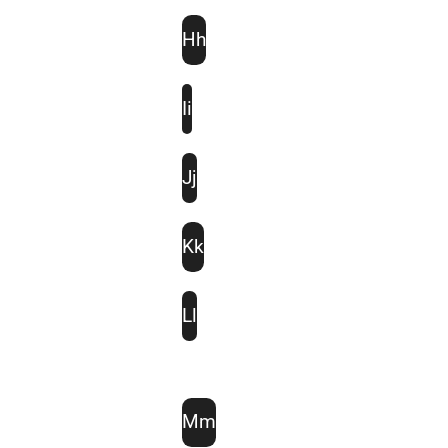
Hh
Ii
Jj
Kk
Ll
Mm