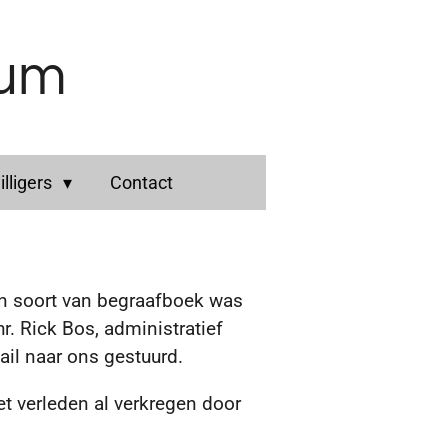
rum
illigers
Contact
een soort van begraafboek was
r. Rick Bos, administratief
il naar ons gestuurd.
het verleden al verkregen door