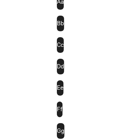
Aa
Bb
Cc
Dd
Ee
Ff
Gg