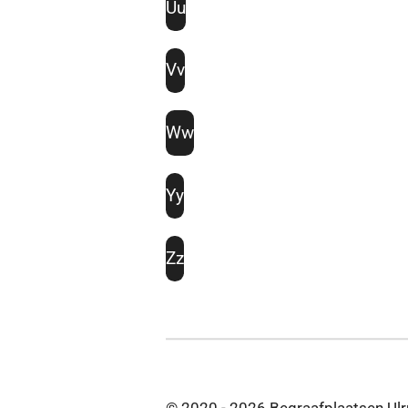
Uu
Vv
Ww
Yy
Zz