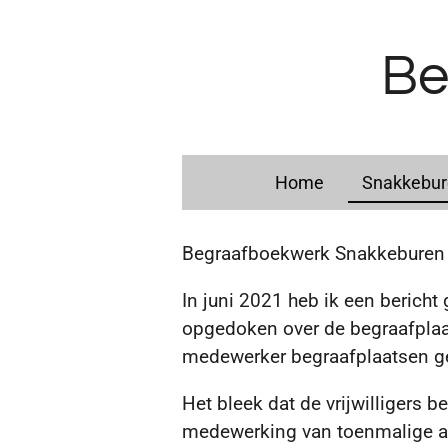
Ga
direct
Be
naar
de
hoofdinhoud
Home
Snakkebu
Begraafboekwerk Snakkeburen 
In juni 2021 heb ik een berich
opgedoken over de begraafpla
medewerker begraafplaatsen gem
Het bleek dat de vrijwilligers b
medewerking van toenmalige a