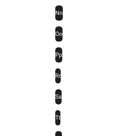
Nn
Oo
Pp
Rr
Ss
Tt