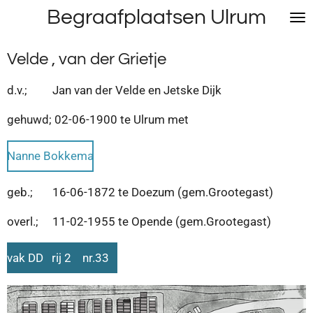
Begraafplaatsen Ulrum
Ga
direct
naar
Velde , van der Grietje
de
hoofdinhoud
d.v.; Jan van der Velde en Jetske Dijk
gehuwd; 02-06-1900 te Ulrum met
Nanne Bokkema
geb.; 16-06-1872 te Doezum (gem.Grootegast)
overl.; 11-02-1955 te Opende (gem.Grootegast)
vak DD rij 2 nr.33