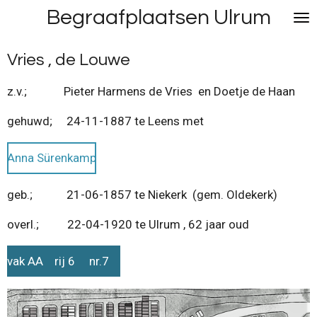
Begraafplaatsen Ulrum
Ga
direct
naar
Vries , de Louwe
de
hoofdinhoud
z.v.; Pieter Harmens de Vries en Doetje de Haan
gehuwd; 24-11-1887 te Leens met
Anna Sürenkamp
geb.; 21-06-1857 te Niekerk (gem. Oldekerk)
overl.; 22-04-1920 te Ulrum , 62 jaar oud
vak AA rij 6 nr.7