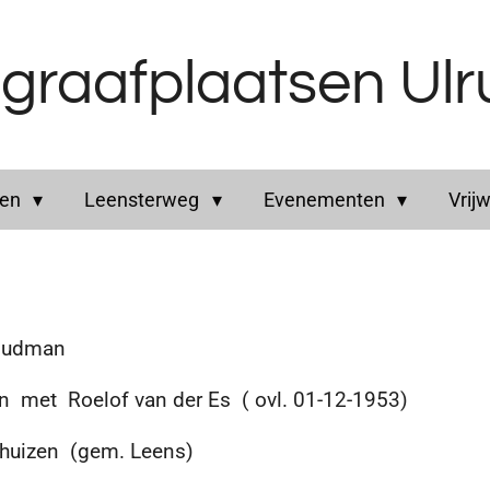
graafplaatsen Ul
ren
Leensterweg
Evenementen
Vrijw
Oudman
met Roelof van der Es ( ovl. 01-12-1953)
uizen (gem. Leens)