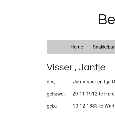
Ga
direct
Be
naar
de
hoofdinhoud
Home
Snakkebu
Visser , Jantje
d.v.; Jan Visser en Itje 
gehuwd; 29-11-1912 te Haren 
geb.; 10-12-1883 te Warfh