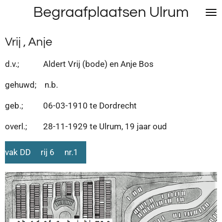
Begraafplaatsen Ulrum
Ga
direct
naar
Vrij , Anje
de
hoofdinhoud
d.v.; Aldert Vrij (bode) en Anje Bos
gehuwd; n.b.
geb.; 06-03-1910 te Dordrecht
overl.; 28-11-1929 te Ulrum, 19 jaar oud
vak DD rij 6 nr.1