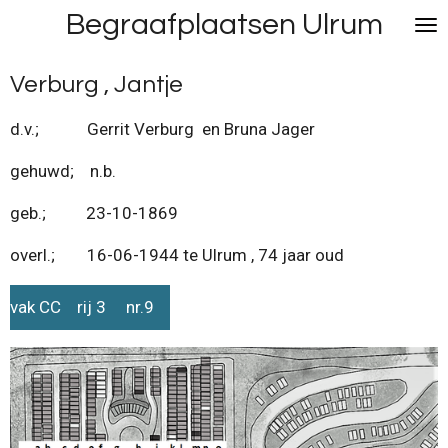
Begraafplaatsen Ulrum
Ga
direct
naar
Verburg , Jantje
de
hoofdinhoud
d.v.; Gerrit Verburg en Bruna Jager
gehuwd; n.b.
geb.; 23-10-1869
overl.; 16-06-1944 te Ulrum , 74 jaar oud
vak CC rij 3 nr.9