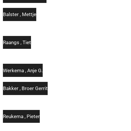
Balster , Mettje
Raangs , Tiet
Werkema , Anje G.
Bakker , Broer Gerrit
Reukema , Pieter