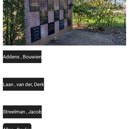
Addens , Bouwien
Laan , van der, Derk
Streelman , Jacob