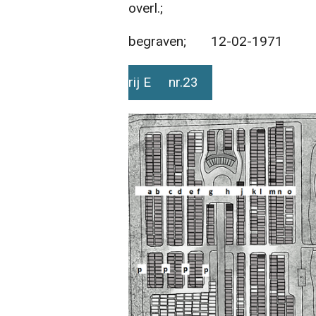
overl.;
begraven; 12-02-1971
rij E nr.23