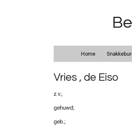
Ga
direct
Be
naar
de
hoofdinhoud
Home
Snakkebu
Vries , de Eiso
z.v.;
gehuwd;
geb.;