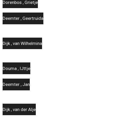
Dorenbos , Grietje
Deemter , Geertruida
Dijk , van Wilhelmina
Douma , IJttje
Deemter , Jan
Dijk , van der Alje