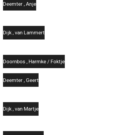
Deemter , Anje
Dijk , van Lammert
Doornbos , Harmke / Foktje
Deemter , Geert
Dijk , van Martje