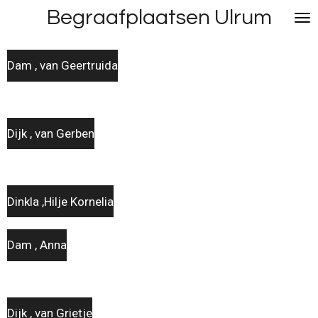
Begraafplaatsen Ulrum
Ga
direct
naar
Dam , van Geertruida
de
hoofdinhoud
Dijk , van Gerben
Dinkla ,Hilje Kornelia
Dam , Anna
Dijk , van Grietje