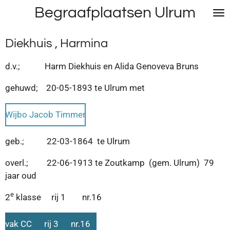
Begraafplaatsen Ulrum
Ga
direct
naar
Diekhuis , Harmina
de
hoofdinhoud
d.v.; Harm Diekhuis en Alida Genoveva Bruns
gehuwd; 20-05-1893 te Ulrum met
Wijbo Jacob Timmer
geb.; 22-03-1864 te Ulrum
overl.; 22-06-1913 te Zoutkamp (gem. Ulrum) 79
jaar oud
e
2
klasse rij 1 nr.16
vak CC rij 3 nr.16