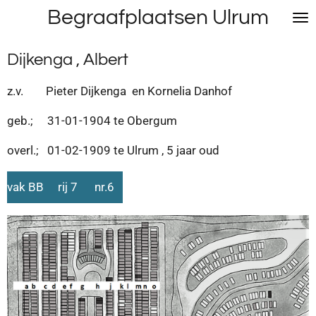
Begraafplaatsen Ulrum
Ga
direct
naar
Dijkenga , Albert
de
hoofdinhoud
z.v. Pieter Dijkenga en Kornelia Danhof
geb.; 31-01-1904 te Obergum
overl.; 01-02-1909 te Ulrum , 5 jaar oud
vak BB rij 7 nr.6