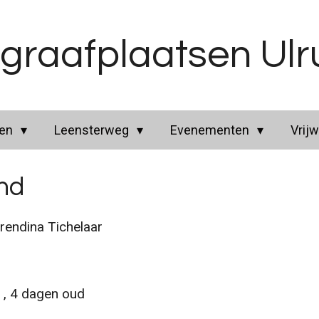
graafplaatsen Ul
ren
Leensterweg
Evenementen
Vrijw
and
endina Tichelaar
m
, 4 dagen oud