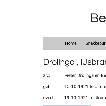
Ga
direct
Be
naar
de
hoofdinhoud
Home
Snakkebu
Drolinga , IJsbr
z.v.; Pieter Drolinga en Ber
geb.; 15-10-1921 te Ulru
overl.; 19-10-1921 te Ulrum 