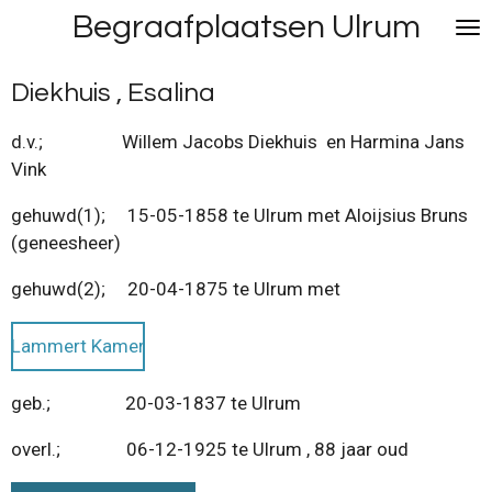
Begraafplaatsen Ulrum
Ga
direct
naar
Diekhuis , Esalina
de
hoofdinhoud
d.v.; Willem Jacobs Diekhuis en Harmina Jans
Vink
gehuwd(1); 15-05-1858 te Ulrum met Aloijsius Bruns
(geneesheer)
gehuwd(2); 20-04-1875 te Ulrum met
Lammert Kamer
geb.; 20-03-1837 te Ulrum
overl.; 06-12-1925 te Ulrum , 88 jaar oud