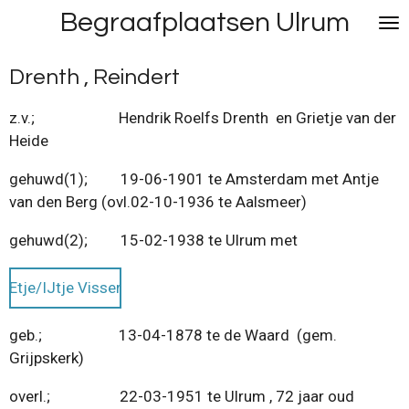
Begraafplaatsen Ulrum
Ga
direct
naar
Drenth , Reindert
de
hoofdinhoud
z.v.; Hendrik Roelfs Drenth en Grietje van der
Heide
gehuwd(1); 19-06-1901 te Amsterdam met Antje
van den Berg (ovl.02-10-1936 te Aalsmeer)
gehuwd(2); 15-02-1938 te Ulrum met
Etje/IJtje Visser
geb.; 13-04-1878 te de Waard (gem.
Grijpskerk)
overl.; 22-03-1951 te Ulrum , 72 jaar oud