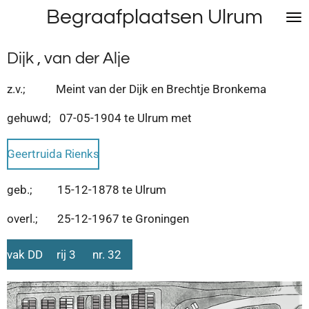
Begraafplaatsen Ulrum
Ga
direct
naar
Dijk , van der Alje
de
hoofdinhoud
z.v.; Meint van der Dijk en Brechtje Bronkema
gehuwd; 07-05-1904 te Ulrum met
Geertruida Rienks
geb.; 15-12-1878 te Ulrum
overl.; 25-12-1967 te Groningen
vak DD rij 3 nr. 32