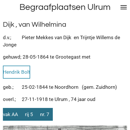
Begraafplaatsen Ulrum
Ga
direct
naar
Dijk , van Wilhelmina
de
hoofdinhoud
d.v.; Pieter Mekkes van Dijk en Trijntje Willems de
Jonge
gehuwd; 28-05-1864 te Grootegast met
Hendrik Bolt
geb.; 25-02-1844 te Noordhorn (gem. Zuidhorn)
overl.; 27-11-1918 te Ulrum , 74 jaar oud
vak AA rij 5 nr. 7