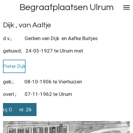
Begraafplaatsen Ulrum
Ga
direct
naar
Dijk , van Aaltje
de
hoofdinhoud
d.v.; Gerben van Dijk en Aafke Buitjes
gehuwd; 24-05-1927 te Ulrum met
Pieter Dijk
geb.; 08-10-1906 te Vierhuizen
overl.; 07-11-1962 te Ulrum
rij O nr. 26