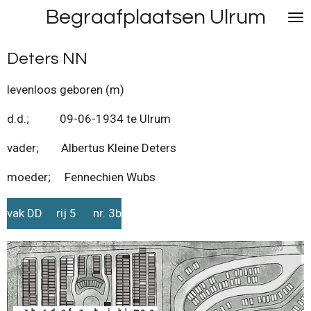
Begraafplaatsen Ulrum
Ga
direct
naar
Deters NN
de
hoofdinhoud
levenloos geboren (m)
d.d.; 09-06-1934 te Ulrum
vader; Albertus Kleine Deters
moeder; Fennechien Wubs
vak DD rij 5 nr. 3b