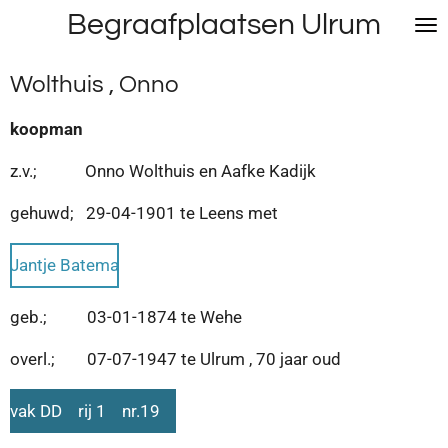
Begraafplaatsen Ulrum
Ga
direct
naar
Wolthuis , Onno
de
hoofdinhoud
koopman
z.v.; Onno Wolthuis en Aafke Kadijk
gehuwd; 29-04-1901 te Leens met
Jantje Batema
geb.; 03-01-1874 te Wehe
overl.; 07-07-1947 te Ulrum , 70 jaar oud
vak DD rij 1 nr.19