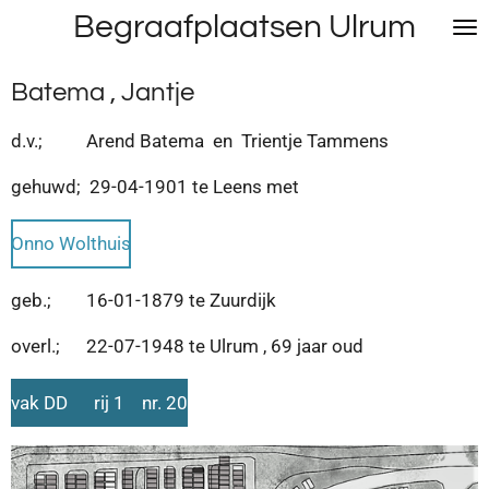
Begraafplaatsen Ulrum
Ga
direct
naar
Batema , Jantje
de
hoofdinhoud
d.v.; Arend Batema en Trientje Tammens
gehuwd; 29-04-1901 te Leens met
Onno Wolthuis
geb.; 16-01-1879 te Zuurdijk
overl.; 22-07-1948 te Ulrum , 69 jaar oud
vak DD rij 1 nr. 20