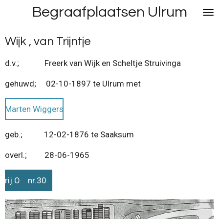
Begraafplaatsen Ulrum
Ga
direct
naar
Wijk , van Trijntje
de
hoofdinhoud
d.v.; Freerk van Wijk en Scheltje Struivinga
gehuwd; 02-10-1897 te Ulrum met
Marten Wiggers
geb.; 12-02-1876 te Saaksum
overl.; 28-06-1965
rij O nr.30