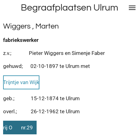
Begraafplaatsen Ulrum
Ga
direct
naar
Wiggers , Marten
de
hoofdinhoud
fabriekswerker
z.v.; Pieter Wiggers en Simenje Faber
gehuwd; 02-10-1897 te Ulrum met
Trijntje van Wijk
geb.; 15-12-1874 te Ulrum
overl.; 26-12-1962 te Ulrum
rij O nr.29