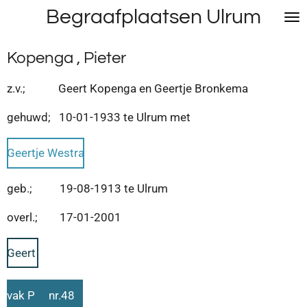
Begraafplaatsen Ulrum
Ga
direct
naar
Kopenga , Pieter
de
hoofdinhoud
z.v.; Geert Kopenga en Geertje Bronkema
gehuwd; 10-01-1933 te Ulrum met
Geertje Westra
geb.; 19-08-1913 te Ulrum
overl.; 17-01-2001
Geert
vak P nr.48