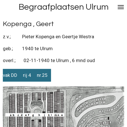
Begraafplaatsen Ulrum
Ga
direct
naar
Kopenga , Geert
de
hoofdinhoud
z.v.; Pieter Kopenga en Geertje Westra
geb.; 1940 te Ulrum
overl.; 02-11-1940 te Ulrum , 6 mnd oud
vak DD rij 4 nr.25