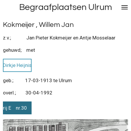
Begraafplaatsen Ulrum
Ga
direct
naar
Kokmeijer , Willem Jan
de
hoofdinhoud
z.v.; Jan Pieter Kokmeijer en Antje Mosselaar
gehuwd; met
Dirkje Heijnis
geb.; 17-03-1913 te Ulrum
overl.; 30-04-1992
rij E nr.30