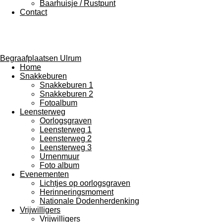
Baarhuisje / Rustpunt
Contact
Begraafplaatsen Ulrum
Home
Snakkeburen
Snakkeburen 1
Snakkeburen 2
Fotoalbum
Leensterweg
Oorlogsgraven
Leensterweg 1
Leensterweg 2
Leensterweg 3
Urnenmuur
Foto album
Evenementen
Lichtjes op oorlogsgraven
Herinneringsmoment
Nationale Dodenherdenking
Vrijwilligers
Vrijwilligers