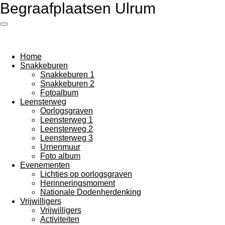
Begraafplaatsen Ulrum
Ga
direct
naar
de
hoofdinhoud
Home
Snakkeburen
Snakkeburen 1
Snakkeburen 2
Fotoalbum
Leensterweg
Oorlogsgraven
Leensterweg 1
Leensterweg 2
Leensterweg 3
Urnenmuur
Foto album
Evenementen
Lichtjes op oorlogsgraven
Herinneringsmoment
Nationale Dodenherdenking
Vrijwilligers
Vrijwilligers
Activiteiten