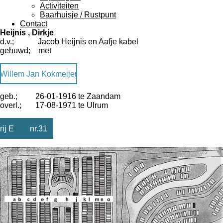
Activiteiten
Baarhuisje / Rustpunt
Contact
Heijnis , Dirkje
d.v.; Jacob Heijnis en Aafje kabel
gehuwd; met
Willem Jan Kokmeijer
geb.; 26-01-1916 te Zaandam
overl.; 17-08-1971 te Ulrum
rij E nr.31