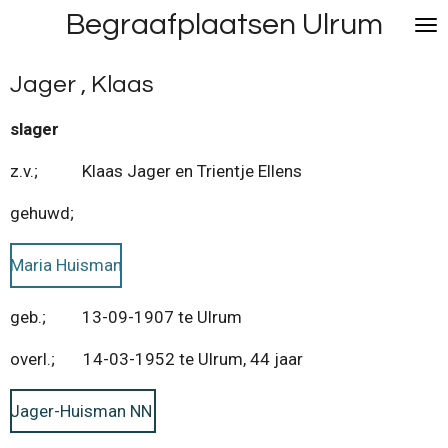
Begraafplaatsen Ulrum
Ga
direct
naar
Jager , Klaas
de
hoofdinhoud
slager
z.v.; Klaas Jager en Trientje Ellens
gehuwd;
Maria Huisman
geb.; 13-09-1907 te Ulrum
overl.; 14-03-1952 te Ulrum, 44 jaar
Jager-Huisman NN