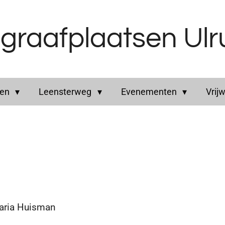
graafplaatsen Ul
ren
Leensterweg
Evenementen
Vrijw
Maria Huisman