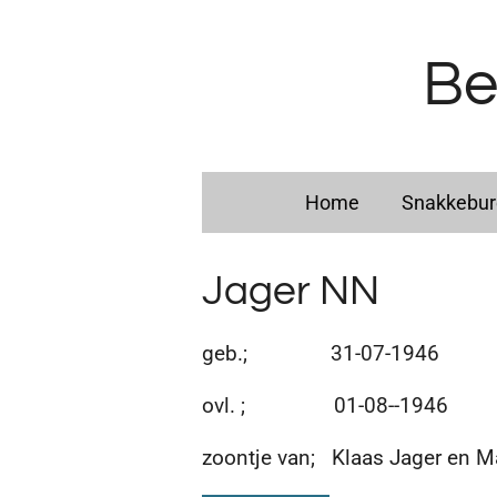
Ga
direct
Be
naar
de
hoofdinhoud
Home
Snakkebu
Jager NN
geb.; 31-07-1946
ovl. ; 01-08--1946
zoontje van; Klaas Jager en 