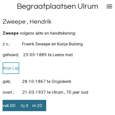
Begraafplaatsen Ulrum
Ga
direct
naar
Zweepe , Hendrik
de
hoofdinhoud
Zweepe
volgens akte en handtekening
z.v.; Freerk Sweepe en Kunje Buining
gehuwd; 23-05-1889 te Leens met
Anje Lap
geb; 28-10-1867 te Grijpskerk
overl.; 21-03-1937 te Ulrum , 70 jaar oud
vak DD rij 4 nr.20