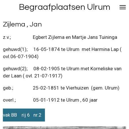
Begraafplaatsen Ulrum
Ga
direct
naar
Zijlema , Jan
de
hoofdinhoud
z.v.; Egbert Zijlema en Martje Jans Tuininga
gehuwd(1); 16-05-1874 te Ulrum met Harmina Lap (
ovl.06-07-1904)
gehuwd(2); 08-02-1905 te Ulrum met Korneliske van
der Laan ( ovl. 21-07-1917)
geb.; 25-02-1851 te Vierhuizen (gem. Ulrum)
overl.; 05-01-1912 te Ulrum , 60 jaar
vak BB rij 6 nr.2