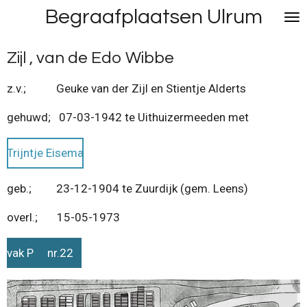
Begraafplaatsen Ulrum
Ga
direct
naar
Zijl , van de Edo Wibbe
de
hoofdinhoud
z.v.; Geuke van der Zijl en Stientje Alderts
gehuwd; 07-03-1942 te Uithuizermeeden met
Trijntje Eisema
geb.; 23-12-1904 te Zuurdijk (gem. Leens)
overl.; 15-05-1973
vak P nr.22