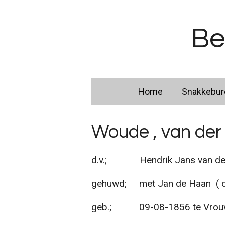
Ga
direct
Be
naar
de
hoofdinhoud
Home
Snakkebu
Woude , van der
d.v.; Hendrik Jans van der
gehuwd; met Jan de Haan ( o
geb.; 09-08-1856 te Vrouwe