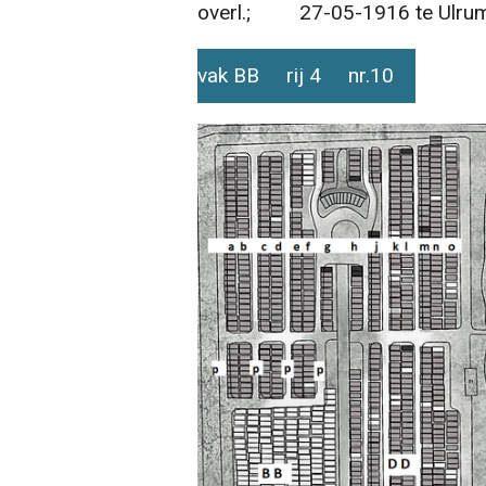
overl.; 27-05-1916 te Ulrum 
vak BB rij 4 nr.10