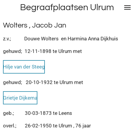
Begraafplaatsen Ulrum
Ga
direct
naar
Wolters , Jacob Jan
de
hoofdinhoud
z.v.; Douwe Wolters en Harmina Anna Dijkhuis
gehuwd; 12-11-1898 te Ulrum met
Hilje van der Steeg
gehuwd; 20-10-1932 te Ulrum met
Grietje Dijkema
geb.; 30-03-1873 te Leens
overl.; 26-02-1950 te Ulrum , 76 jaar