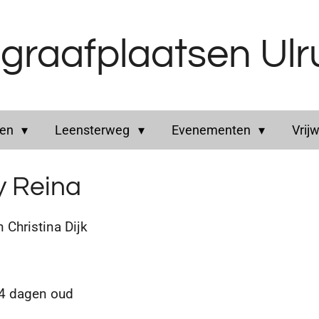
graafplaatsen Ul
ren
Leensterweg
Evenementen
Vrijw
y Reina
hristina Dijk
 4 dagen oud