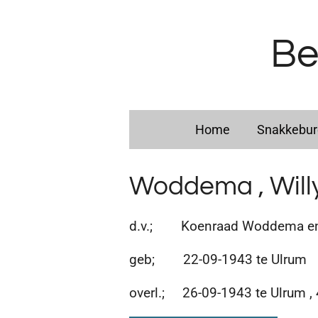
Ga
direct
Be
naar
de
hoofdinhoud
Home
Snakkebu
Woddema , Will
d.v.; Koenraad Woddema en C
geb; 22-09-1943 te Ulrum
overl.; 26-09-1943 te Ulrum ,