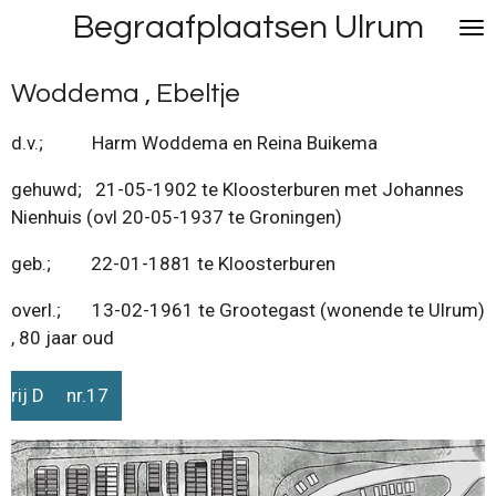
Begraafplaatsen Ulrum
Ga
direct
naar
Woddema , Ebeltje
de
hoofdinhoud
d.v.; Harm Woddema en Reina Buikema
gehuwd; 21-05-1902 te Kloosterburen met Johannes
Nienhuis (ovl 20-05-1937 te Groningen)
geb.; 22-01-1881 te Kloosterburen
overl.; 13-02-1961 te Grootegast (wonende te Ulrum)
, 80 jaar oud
rij D nr.17