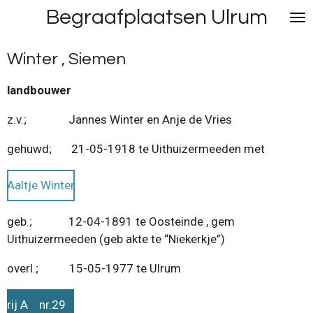
Begraafplaatsen Ulrum
Ga
direct
naar
Winter , Siemen
de
hoofdinhoud
landbouwer
z.v.; Jannes Winter en Anje de Vries
gehuwd; 21-05-1918 te Uithuizermeeden met
Aaltje Winter
geb.; 12-04-1891 te Oosteinde , gem
Uithuizermeeden (geb akte te “Niekerkje”)
overl.; 15-05-1977 te Ulrum
rij A nr.29