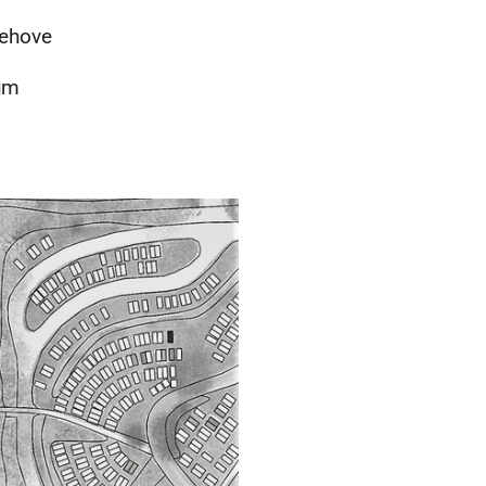
ehove
um