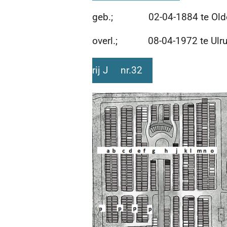
geb.; 02-04-1884 te Old
overl.; 08-04-1972 te Ulr
rij J nr.32