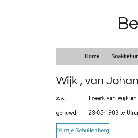
Ga
direct
Be
naar
de
hoofdinhoud
Home
Snakkebu
Wijk , van Joha
z.v.; Freerk van Wijk en F
gehuwd; 23-05-1908 te Ulru
Trijntje Schuilenberg