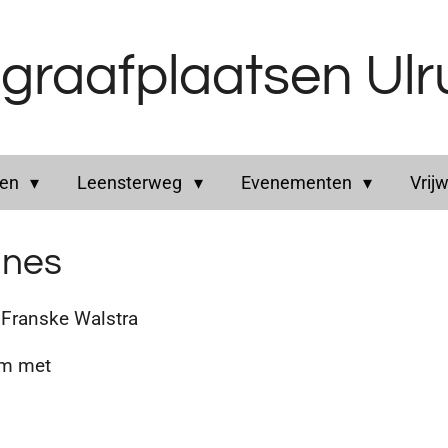
graafplaatsen Ul
ren
Leensterweg
Evenementen
Vrijw
nnes
ranske Walstra
m met