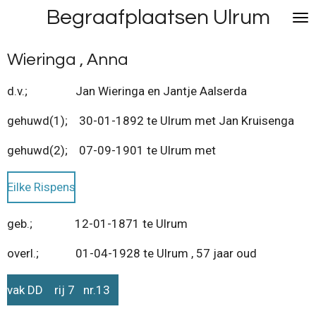
Begraafplaatsen Ulrum
Ga
direct
naar
Wieringa , Anna
de
hoofdinhoud
d.v.; Jan Wieringa en Jantje Aalserda
gehuwd(1); 30-01-1892 te Ulrum met Jan Kruisenga
gehuwd(2); 07-09-1901 te Ulrum met
Eilke Rispens
geb.; 12-01-1871 te Ulrum
overl.; 01-04-1928 te Ulrum , 57 jaar oud
vak DD rij 7 nr.13