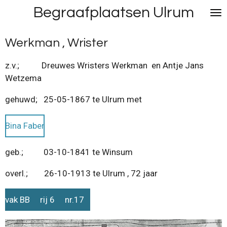
Begraafplaatsen Ulrum
Ga
direct
naar
Werkman , Wrister
de
hoofdinhoud
z.v.; Dreuwes Wristers Werkman en Antje Jans
Wetzema
gehuwd; 25-05-1867 te Ulrum met
Bina Faber
geb.; 03-10-1841 te Winsum
overl.; 26-10-1913 te Ulrum , 72 jaar
vak BB rij 6 nr.17