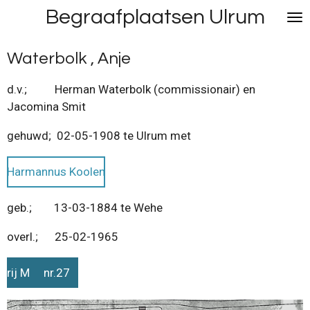
Begraafplaatsen Ulrum
Ga
direct
naar
Waterbolk , Anje
de
hoofdinhoud
d.v.; Herman Waterbolk (commissionair) en
Jacomina Smit
gehuwd; 02-05-1908 te Ulrum met
Harmannus Koolen
geb.; 13-03-1884 te Wehe
overl.; 25-02-1965
rij M nr.27