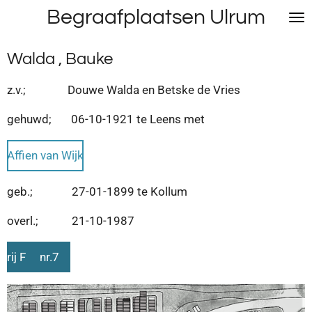
Begraafplaatsen Ulrum
Ga
direct
naar
Walda , Bauke
de
hoofdinhoud
z.v.; Douwe Walda en Betske de Vries
gehuwd; 06-10-1921 te Leens met
Affien van Wijk
geb.; 27-01-1899 te Kollum
overl.; 21-10-1987
rij F nr.7