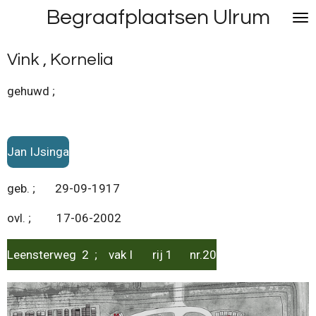
Begraafplaatsen Ulrum
Ga
direct
naar
Vink , Kornelia
de
hoofdinhoud
gehuwd ;
Jan IJsinga
geb. ; 29-09-1917
ovl. ; 17-06-2002
Leensterweg 2 ; vak I rij 1 nr.20