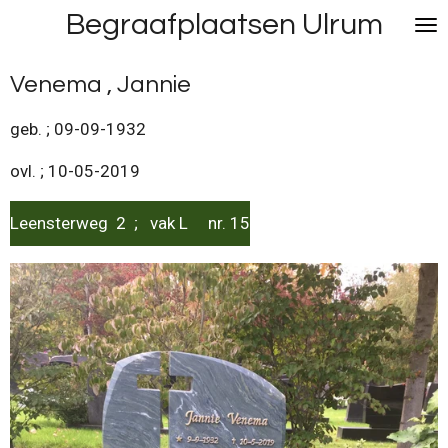
Begraafplaatsen Ulrum
Ga
direct
naar
Venema , Jannie
de
hoofdinhoud
geb. ; 09-09-1932
ovl. ; 10-05-2019
Leensterweg 2 ; vak L nr. 15