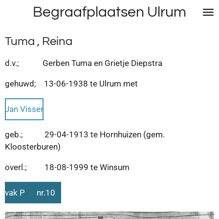
Begraafplaatsen Ulrum
Ga
direct
naar
Tuma , Reina
de
hoofdinhoud
d.v.; Gerben Tuma en Grietje Diepstra
gehuwd; 13-06-1938 te Ulrum met
Jan Visser
geb.; 29-04-1913 te Hornhuizen (gem.
Kloosterburen)
overl.; 18-08-1999 te Winsum
vak P nr.10