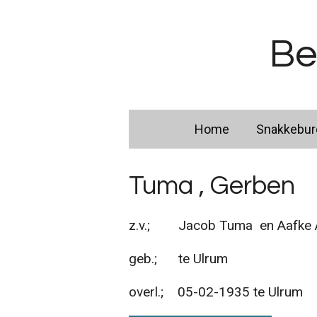
Ga
direct
Be
naar
de
hoofdinhoud
Home
Snakkebu
Tuma , Gerben
z.v.; Jacob Tuma en Aafke A
geb.; te Ulrum
overl.; 05-02-1935 te Ulrum