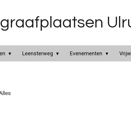
graafplaatsen Ul
ren
Leensterweg
Evenementen
Vrijw
lles